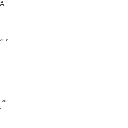
NA
tante
 en
0